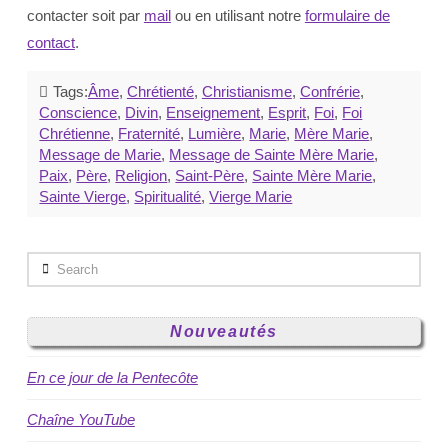
contacter soit par
mail
ou en utilisant notre
formulaire de
contact
.
Tags:
Âme
,
Chrétienté
,
Christianisme
,
Confrérie
,
Conscience
,
Divin
,
Enseignement
,
Esprit
,
Foi
,
Foi
Chrétienne
,
Fraternité
,
Lumière
,
Marie
,
Mère Marie
,
Message de Marie
,
Message de Sainte Mère Marie
,
Paix
,
Père
,
Religion
,
Saint-Père
,
Sainte Mère Marie
,
Sainte Vierge
,
Spiritualité
,
Vierge Marie
Search
Nouveautés
En ce jour de la Pentecôte
Chaîne YouTube